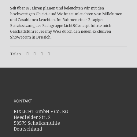
Seit über 18 Jahren planen und beleuchten wir mit den
hochwertigen Objekt- und Wohnraumleuchten von Millelumen
und Casablanca Leuchten. Im Rahmen einer 2-tägigen
Beiratssitzung der Fachgruppe Licht&Concept führte mich
Geschäftsführer Jeremy Weis durch den neuen exklusiven
Showroom in Dreieich.
Teilen
KONTAKT
RIXLICHT GmbH + Co. KG
Heedfelder Str. 2
58579 Schalksmühle
Deutschland