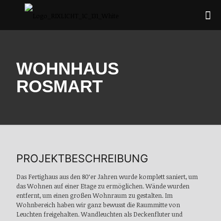
WOHNHAUS
ROSMART
PROJEKTBESCHREIBUNG
Das Fertighaus aus den 80‘er Jahren wurde komplett saniert, um
das Wohnen auf einer Etage zu ermöglichen. Wände wurden
entfernt, um einen großen Wohnraum zu gestalten. Im
Wohnbereich haben wir ganz bewusst die Raummitte von
Leuchten freigehalten. Wandleuchten als Deckenfluter und