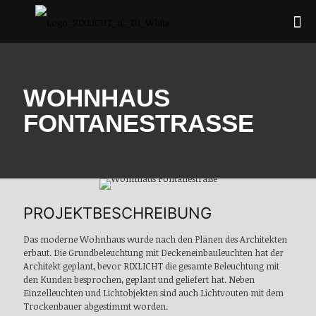
WOHNHAUS
FONTANESTRASSE
PROJEKTBESCHREIBUNG
Das moderne Wohnhaus wurde nach den Plänen des Architekten
erbaut. Die Grundbeleuchtung mit Deckeneinbauleuchten hat der
Architekt geplant, bevor RIXLICHT die gesamte Beleuchtung mit
den Kunden besprochen, geplant und geliefert hat. Neben
Einzelleuchten und Lichtobjekten sind auch Lichtvouten mit dem
Trockenbauer abgestimmt worden.