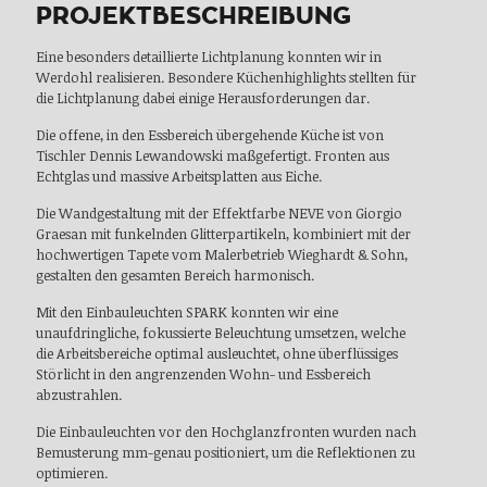
PROJEKTBESCHREIBUNG
Eine besonders detaillierte Lichtplanung konnten wir in
Werdohl realisieren. Besondere Küchenhighlights stellten für
die Lichtplanung dabei einige Herausforderungen dar.
Die offene, in den Essbereich übergehende Küche ist von
Tischler Dennis Le­wan­dow­ski maßgefertigt. Fronten aus
Echtglas und massive Arbeitsplatten aus Eiche.
Die Wandgestaltung mit der Effektfarbe NEVE von Giorgio
Graesan mit funkelnden Glitterpartikeln, kombiniert mit der
hochwertigen Tapete vom Malerbetrieb Wieghardt & Sohn,
gestalten den gesamten Bereich harmonisch.
Mit den Einbauleuchten SPARK konnten wir eine
unaufdringliche, fokussierte Beleuchtung umsetzen, welche
die Arbeitsbereiche optimal ausleuchtet, ohne überflüssiges
Störlicht in den angrenzenden Wohn- und Essbereich
abzustrahlen.
Die Einbauleuchten vor den Hochglanzfronten wurden nach
Bemusterung mm-genau positioniert, um die Reflektionen zu
optimieren.