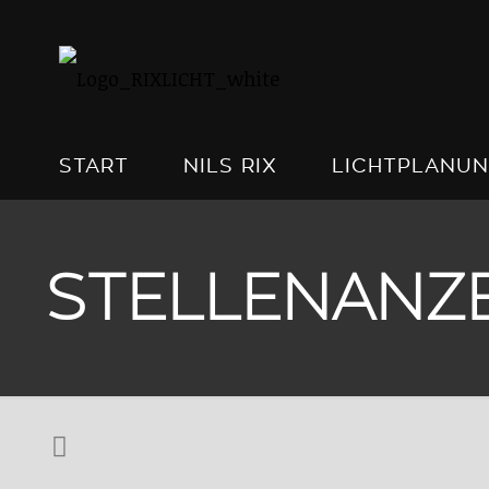
START
NILS RIX
LICHTPLANU
STELLENANZE