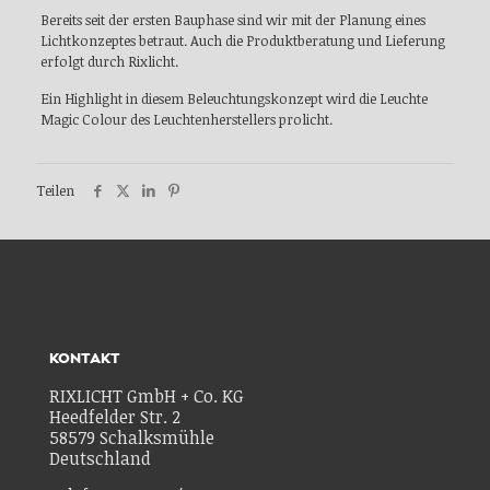
Bereits seit der ersten Bauphase sind wir mit der Planung eines
Lichtkonzeptes betraut. Auch die Produktberatung und Lieferung
erfolgt durch Rixlicht.
Ein Highlight in diesem Beleuchtungskonzept wird die Leuchte
Magic Colour des Leuchtenherstellers prolicht.
Teilen
KONTAKT
RIXLICHT GmbH + Co. KG
Heedfelder Str. 2
58579 Schalksmühle
Deutschland